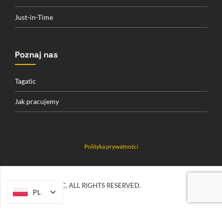
Just-in-Time
Poznaj nas
Tagatic
Jak pracujemy
Polityka prywatności
© 2026 TAGATIC. ALL RIGHTS RESERVED.
PL
PL