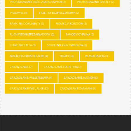
PROJEKTOWANIE DRÓG ZAKŁADOWYCH
(2)
PROJEKTOWANIE TABLICY
(2)
PRZEMYSŁ
(5)
PRZEPISY BEZPIECZEŃSTWA
(2)
RAMKI NA DOKUMENTY
(2)
REDUKCJA KOSZTÓW
(3)
RUCH WEWNĄTRZZAKŁADOWY
(2)
SAMODYSCYPLINA
(2)
STANDARYZACJA
(2)
SZKOLENIE PRACOWNIKÓW
(8)
TABLICE SUCHOŚCIERALNE
(4)
TAGATIC
(6)
WIZUALIZACJA
(3)
ZARZĄDZANIE
(7)
ZARZĄDZANIE LOGISTYKĄ
(2)
ZARZĄDZANIE PRZESTRZENIĄ
(4)
ZARZĄDZANIE RUCHEM
(3)
ZARZĄDZANIE WIZUALNE
(12)
ZARZĄDZANIE ZAPASAMI
(4)