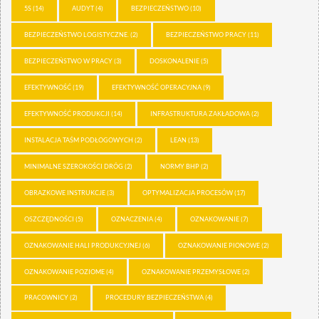
5S
(14)
AUDYT
(4)
BEZPIECZEŃSTWO
(10)
BEZPIECZEŃSTWO LOGISTYCZNE.
(2)
BEZPIECZEŃSTWO PRACY
(11)
BEZPIECZEŃSTWO W PRACY
(3)
DOSKONALENIE
(5)
EFEKTYWNOŚĆ
(19)
EFEKTYWNOŚĆ OPERACYJNA
(9)
EFEKTYWNOŚĆ PRODUKCJI
(14)
INFRASTRUKTURA ZAKŁADOWA
(2)
INSTALACJA TAŚM PODŁOGOWYCH
(2)
LEAN
(13)
MINIMALNE SZEROKOŚCI DRÓG
(2)
NORMY BHP
(2)
OBRAZKOWE INSTRUKCJE
(3)
OPTYMALIZACJA PROCESÓW
(17)
OSZCZĘDNOŚCI
(5)
OZNACZENIA
(4)
OZNAKOWANIE
(7)
OZNAKOWANIE HALI PRODUKCYJNEJ
(6)
OZNAKOWANIE PIONOWE
(2)
OZNAKOWANIE POZIOME
(4)
OZNAKOWANIE PRZEMYSŁOWE
(2)
PRACOWNICY
(2)
PROCEDURY BEZPIECZEŃSTWA
(4)