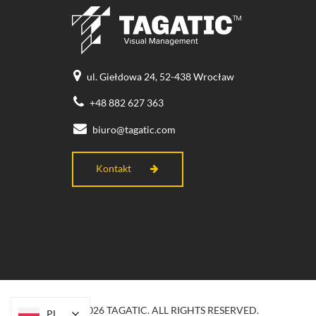
ul. Giełdowa 24, 52-438 Wrocław
+48 882 627 363
biuro@tagatic.com
Kontakt
© 2026 TAGATIC. ALL RIGHTS RESERVED.
PL
PL