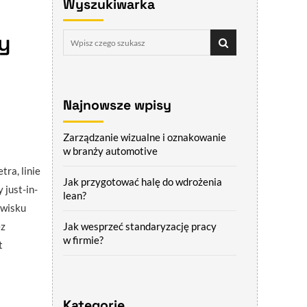
Wyszukiwarka
y
Najnowsze wpisy
Zarządzanie wizualne i oznakowanie
w branży automotive
ra, linie
Jak przygotować halę do wdrożenia
just-in-
lean?
owisku
ez
Jak wesprzeć standaryzację pracy
w firmie?
t
Kategorie