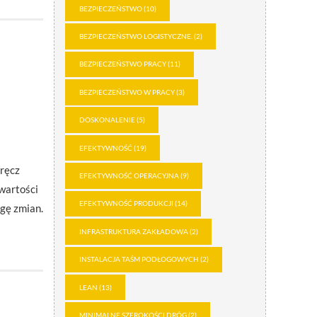
BEZPIECZEŃSTWO
(10)
BEZPIECZEŃSTWO LOGISTYCZNE.
(2)
BEZPIECZEŃSTWO PRACY
(11)
BEZPIECZEŃSTWO W PRACY
(3)
DOSKONALENIE
(5)
EFEKTYWNOŚĆ
(19)
ręcz
EFEKTYWNOŚĆ OPERACYJNA
(9)
wartości
EFEKTYWNOŚĆ PRODUKCJI
(14)
ogę zmian.
INFRASTRUKTURA ZAKŁADOWA
(2)
INSTALACJA TAŚM PODŁOGOWYCH
(2)
LEAN
(13)
MINIMALNE SZEROKOŚCI DRÓG
(2)