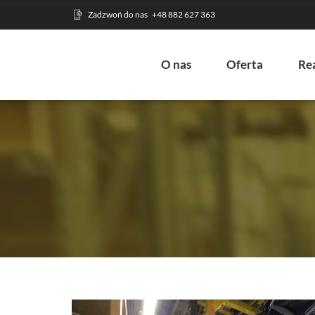
Zadzwoń do nas
+48 882 627 363
O nas
Oferta
Rea