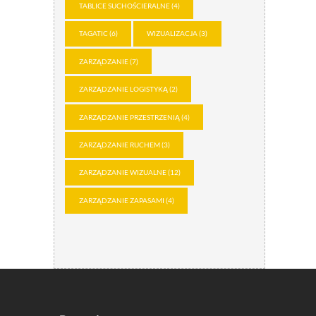
TABLICE SUCHOŚCIERALNE
(4)
TAGATIC
(6)
WIZUALIZACJA
(3)
ZARZĄDZANIE
(7)
ZARZĄDZANIE LOGISTYKĄ
(2)
ZARZĄDZANIE PRZESTRZENIĄ
(4)
ZARZĄDZANIE RUCHEM
(3)
ZARZĄDZANIE WIZUALNE
(12)
ZARZĄDZANIE ZAPASAMI
(4)