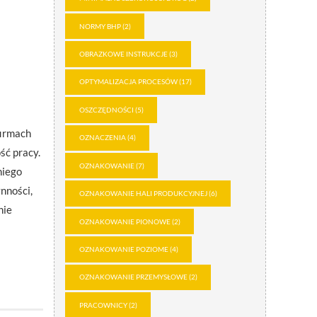
NORMY BHP
(2)
OBRAZKOWE INSTRUKCJE
(3)
OPTYMALIZACJA PROCESÓW
(17)
OSZCZĘDNOŚCI
(5)
firmach
OZNACZENIA
(4)
ść pracy.
OZNAKOWANIE
(7)
niego
nności,
OZNAKOWANIE HALI PRODUKCYJNEJ
(6)
nie
OZNAKOWANIE PIONOWE
(2)
OZNAKOWANIE POZIOME
(4)
OZNAKOWANIE PRZEMYSŁOWE
(2)
PRACOWNICY
(2)