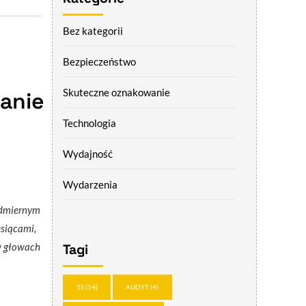
Bez kategorii
Bezpieczeństwo
Skuteczne oznakowanie
anie
Technologia
Wydajność
Wydarzenia
admiernym
siącami,
 w głowach
Tagi
5S
(14)
AUDYT
(4)