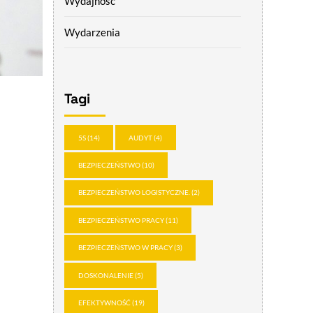
Wydajność
Wydarzenia
Tagi
5S
(14)
AUDYT
(4)
BEZPIECZEŃSTWO
(10)
BEZPIECZEŃSTWO LOGISTYCZNE.
(2)
BEZPIECZEŃSTWO PRACY
(11)
BEZPIECZEŃSTWO W PRACY
(3)
DOSKONALENIE
(5)
EFEKTYWNOŚĆ
(19)