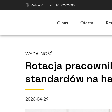
Zadzwoń do nas
+48 882 627 363
O nas
Oferta
Rea
WYDAJNOŚĆ
Rotacja pracowni
standardów na ha
2026-04-29