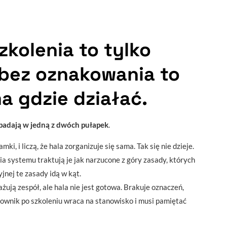
kolenia to tylko
e bez oznakowania to
a gdzie działać.
padają w jedną z dwóch pułapek
.
ramki, i liczą, że hala zorganizuje się sama. Tak się nie dzieje.
a systemu traktują je jak narzucone z góry zasady, których
yjnej te zasady idą w kąt.
gażują zespół, ale hala nie jest gotowa. Brakuje oznaczeń,
cownik po szkoleniu wraca na stanowisko i musi pamiętać