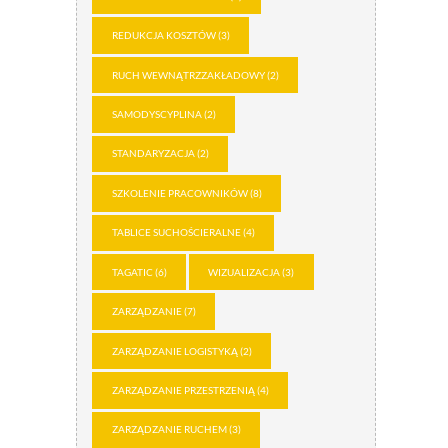
REDUKCJA KOSZTÓW
(3)
RUCH WEWNĄTRZZAKŁADOWY
(2)
SAMODYSCYPLINA
(2)
STANDARYZACJA
(2)
SZKOLENIE PRACOWNIKÓW
(8)
TABLICE SUCHOŚCIERALNE
(4)
TAGATIC
(6)
WIZUALIZACJA
(3)
ZARZĄDZANIE
(7)
ZARZĄDZANIE LOGISTYKĄ
(2)
ZARZĄDZANIE PRZESTRZENIĄ
(4)
ZARZĄDZANIE RUCHEM
(3)