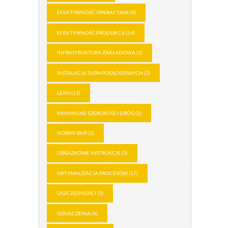
EFEKTYWNOŚĆ OPERACYJNA
(9)
EFEKTYWNOŚĆ PRODUKCJI
(14)
INFRASTRUKTURA ZAKŁADOWA
(2)
INSTALACJA TAŚM PODŁOGOWYCH
(2)
LEAN
(13)
MINIMALNE SZEROKOŚCI DRÓG
(2)
NORMY BHP
(2)
OBRAZKOWE INSTRUKCJE
(3)
OPTYMALIZACJA PROCESÓW
(17)
OSZCZĘDNOŚCI
(5)
OZNACZENIA
(4)