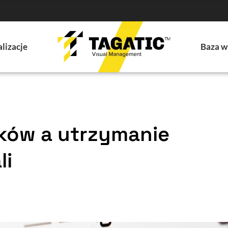
lizacje
Baza w
ków a utrzymanie
li