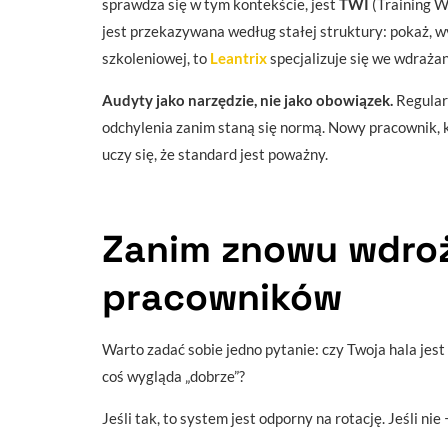
sprawdza się w tym kontekście, jest
TWI
(Training Wi
jest przekazywana według stałej struktury: pokaż, wy
szkoleniowej, to
Leantrix
specjalizuje się we wdraża
Audyty jako narzędzie, nie jako obowiązek.
Regular
odchylenia zanim staną się normą. Nowy pracownik, k
uczy się, że standard jest poważny.
Zanim znowu wdro
pracowników
Warto zadać sobie jedno pytanie: czy Twoja hala jes
coś wygląda „dobrze”?
Jeśli tak, to system jest odporny na rotację. Jeśli ni