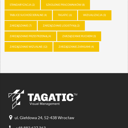
STANDARYZACJA
(2)
SZKOLENIE PRACOWNIKÓW
(8)
TABLICE SUCHOŚCIERALNE
(4)
TAGATIC
(6)
WIZUALIZACJA
(3)
ZARZĄDZANIE
(7)
ZARZĄDZANIE LOGISTYKĄ
(2)
ZARZĄDZANIE PRZESTRZENIĄ
(4)
ZARZĄDZANIE RUCHEM
(3)
ZARZĄDZANIE WIZUALNE
(12)
ZARZĄDZANIE ZAPASAMI
(4)
ul. Giełdowa 24, 52-438 Wrocław
+48 882 627 363