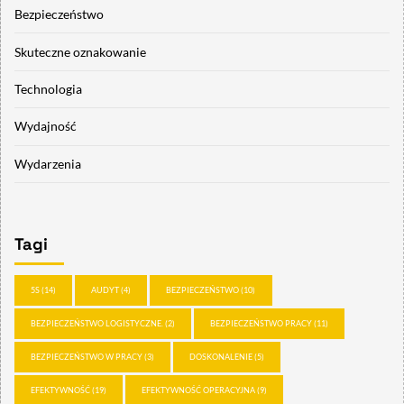
Bezpieczeństwo
Skuteczne oznakowanie
Technologia
Wydajność
Wydarzenia
Tagi
5S
(14)
AUDYT
(4)
BEZPIECZEŃSTWO
(10)
BEZPIECZEŃSTWO LOGISTYCZNE.
(2)
BEZPIECZEŃSTWO PRACY
(11)
BEZPIECZEŃSTWO W PRACY
(3)
DOSKONALENIE
(5)
EFEKTYWNOŚĆ
(19)
EFEKTYWNOŚĆ OPERACYJNA
(9)