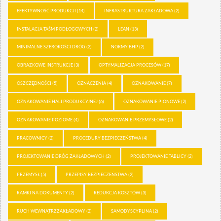
EFEKTYWNOŚĆ PRODUKCJI
(14)
INFRASTRUKTURA ZAKŁADOWA
(2)
INSTALACJA TAŚM PODŁOGOWYCH
(2)
LEAN
(13)
MINIMALNE SZEROKOŚCI DRÓG
(2)
NORMY BHP
(2)
OBRAZKOWE INSTRUKCJE
(3)
OPTYMALIZACJA PROCESÓW
(17)
OSZCZĘDNOŚCI
(5)
OZNACZENIA
(4)
OZNAKOWANIE
(7)
OZNAKOWANIE HALI PRODUKCYJNEJ
(6)
OZNAKOWANIE PIONOWE
(2)
OZNAKOWANIE POZIOME
(4)
OZNAKOWANIE PRZEMYSŁOWE
(2)
PRACOWNICY
(2)
PROCEDURY BEZPIECZEŃSTWA
(4)
PROJEKTOWANIE DRÓG ZAKŁADOWYCH
(2)
PROJEKTOWANIE TABLICY
(2)
PRZEMYSŁ
(5)
PRZEPISY BEZPIECZEŃSTWA
(2)
RAMKI NA DOKUMENTY
(2)
REDUKCJA KOSZTÓW
(3)
RUCH WEWNĄTRZZAKŁADOWY
(2)
SAMODYSCYPLINA
(2)