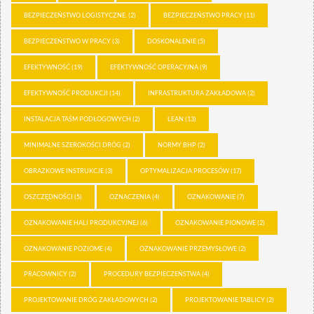
BEZPIECZEŃSTWO LOGISTYCZNE.
(2)
BEZPIECZEŃSTWO PRACY
(11)
BEZPIECZEŃSTWO W PRACY
(3)
DOSKONALENIE
(5)
EFEKTYWNOŚĆ
(19)
EFEKTYWNOŚĆ OPERACYJNA
(9)
EFEKTYWNOŚĆ PRODUKCJI
(14)
INFRASTRUKTURA ZAKŁADOWA
(2)
INSTALACJA TAŚM PODŁOGOWYCH
(2)
LEAN
(13)
MINIMALNE SZEROKOŚCI DRÓG
(2)
NORMY BHP
(2)
OBRAZKOWE INSTRUKCJE
(3)
OPTYMALIZACJA PROCESÓW
(17)
OSZCZĘDNOŚCI
(5)
OZNACZENIA
(4)
OZNAKOWANIE
(7)
OZNAKOWANIE HALI PRODUKCYJNEJ
(6)
OZNAKOWANIE PIONOWE
(2)
OZNAKOWANIE POZIOME
(4)
OZNAKOWANIE PRZEMYSŁOWE
(2)
PRACOWNICY
(2)
PROCEDURY BEZPIECZEŃSTWA
(4)
PROJEKTOWANIE DRÓG ZAKŁADOWYCH
(2)
PROJEKTOWANIE TABLICY
(2)