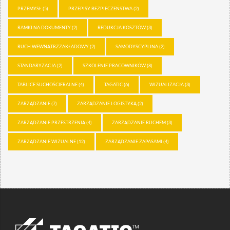
PRZEMYSŁ
(5)
PRZEPISY BEZPIECZEŃSTWA
(2)
RAMKI NA DOKUMENTY
(2)
REDUKCJA KOSZTÓW
(3)
RUCH WEWNĄTRZZAKŁADOWY
(2)
SAMODYSCYPLINA
(2)
STANDARYZACJA
(2)
SZKOLENIE PRACOWNIKÓW
(8)
TABLICE SUCHOŚCIERALNE
(4)
TAGATIC
(6)
WIZUALIZACJA
(3)
ZARZĄDZANIE
(7)
ZARZĄDZANIE LOGISTYKĄ
(2)
ZARZĄDZANIE PRZESTRZENIĄ
(4)
ZARZĄDZANIE RUCHEM
(3)
ZARZĄDZANIE WIZUALNE
(12)
ZARZĄDZANIE ZAPASAMI
(4)