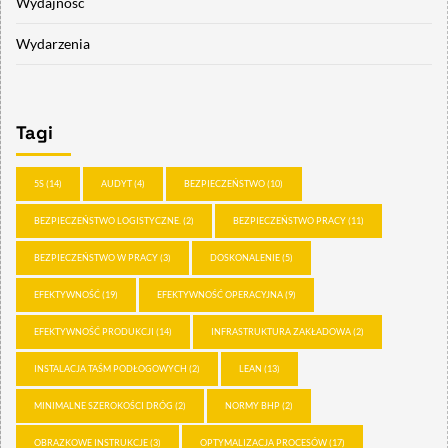
Wydajność
Wydarzenia
Tagi
5S
(14)
AUDYT
(4)
BEZPIECZEŃSTWO
(10)
BEZPIECZEŃSTWO LOGISTYCZNE.
(2)
BEZPIECZEŃSTWO PRACY
(11)
BEZPIECZEŃSTWO W PRACY
(3)
DOSKONALENIE
(5)
EFEKTYWNOŚĆ
(19)
EFEKTYWNOŚĆ OPERACYJNA
(9)
EFEKTYWNOŚĆ PRODUKCJI
(14)
INFRASTRUKTURA ZAKŁADOWA
(2)
INSTALACJA TAŚM PODŁOGOWYCH
(2)
LEAN
(13)
MINIMALNE SZEROKOŚCI DRÓG
(2)
NORMY BHP
(2)
OBRAZKOWE INSTRUKCJE
(3)
OPTYMALIZACJA PROCESÓW
(17)