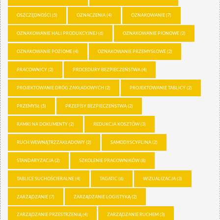
OSZCZĘDNOŚCI
(5)
OZNACZENIA
(4)
OZNAKOWANIE
(7)
OZNAKOWANIE HALI PRODUKCYJNEJ
(6)
OZNAKOWANIE PIONOWE
(2)
OZNAKOWANIE POZIOME
(4)
OZNAKOWANIE PRZEMYSŁOWE
(2)
PRACOWNICY
(2)
PROCEDURY BEZPIECZEŃSTWA
(4)
PROJEKTOWANIE DRÓG ZAKŁADOWYCH
(2)
PROJEKTOWANIE TABLICY
(2)
PRZEMYSŁ
(5)
PRZEPISY BEZPIECZEŃSTWA
(2)
RAMKI NA DOKUMENTY
(2)
REDUKCJA KOSZTÓW
(3)
RUCH WEWNĄTRZZAKŁADOWY
(2)
SAMODYSCYPLINA
(2)
STANDARYZACJA
(2)
SZKOLENIE PRACOWNIKÓW
(8)
TABLICE SUCHOŚCIERALNE
(4)
TAGATIC
(6)
WIZUALIZACJA
(3)
ZARZĄDZANIE
(7)
ZARZĄDZANIE LOGISTYKĄ
(2)
ZARZĄDZANIE PRZESTRZENIĄ
(4)
ZARZĄDZANIE RUCHEM
(3)