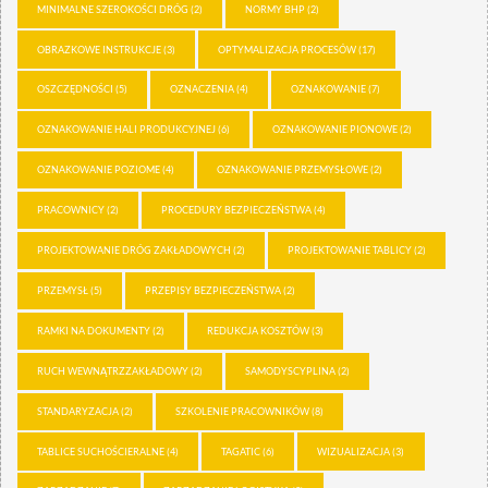
MINIMALNE SZEROKOŚCI DRÓG
(2)
NORMY BHP
(2)
OBRAZKOWE INSTRUKCJE
(3)
OPTYMALIZACJA PROCESÓW
(17)
OSZCZĘDNOŚCI
(5)
OZNACZENIA
(4)
OZNAKOWANIE
(7)
OZNAKOWANIE HALI PRODUKCYJNEJ
(6)
OZNAKOWANIE PIONOWE
(2)
OZNAKOWANIE POZIOME
(4)
OZNAKOWANIE PRZEMYSŁOWE
(2)
PRACOWNICY
(2)
PROCEDURY BEZPIECZEŃSTWA
(4)
PROJEKTOWANIE DRÓG ZAKŁADOWYCH
(2)
PROJEKTOWANIE TABLICY
(2)
PRZEMYSŁ
(5)
PRZEPISY BEZPIECZEŃSTWA
(2)
RAMKI NA DOKUMENTY
(2)
REDUKCJA KOSZTÓW
(3)
RUCH WEWNĄTRZZAKŁADOWY
(2)
SAMODYSCYPLINA
(2)
STANDARYZACJA
(2)
SZKOLENIE PRACOWNIKÓW
(8)
TABLICE SUCHOŚCIERALNE
(4)
TAGATIC
(6)
WIZUALIZACJA
(3)