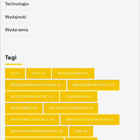
Technologia
Wydajność
Wydarzenia
Tagi
5S
(14)
AUDYT
(4)
BEZPIECZEŃSTWO
(10)
BEZPIECZEŃSTWO LOGISTYCZNE.
(2)
BEZPIECZEŃSTWO PRACY
(11)
BEZPIECZEŃSTWO W PRACY
(3)
DOSKONALENIE
(5)
EFEKTYWNOŚĆ
(19)
EFEKTYWNOŚĆ OPERACYJNA
(9)
EFEKTYWNOŚĆ PRODUKCJI
(14)
INFRASTRUKTURA ZAKŁADOWA
(2)
INSTALACJA TAŚM PODŁOGOWYCH
(2)
LEAN
(13)