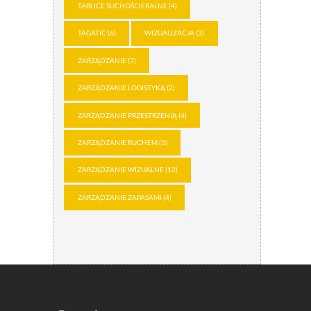
TABLICE SUCHOŚCIERALNE
(4)
TAGATIC
(6)
WIZUALIZACJA
(3)
ZARZĄDZANIE
(7)
ZARZĄDZANIE LOGISTYKĄ
(2)
ZARZĄDZANIE PRZESTRZENIĄ
(4)
ZARZĄDZANIE RUCHEM
(3)
ZARZĄDZANIE WIZUALNE
(12)
ZARZĄDZANIE ZAPASAMI
(4)