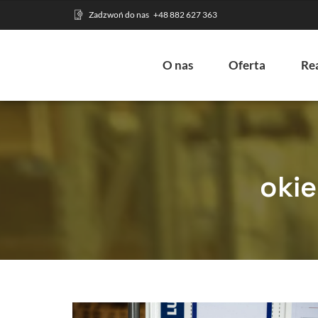
Zadzwoń do nas
+48 882 627 363
O nas
Oferta
Rea
okie