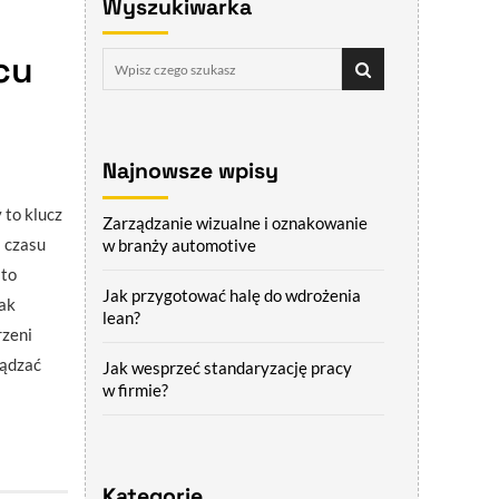
Wyszukiwarka
cu
Najnowsze wpisy
 to klucz
Zarządzanie wizualne i oznakowanie
 czasu
w branży automotive
 to
Jak przygotować halę do wdrożenia
ak
lean?
rzeni
ządzać
Jak wesprzeć standaryzację pracy
w firmie?
Kategorie