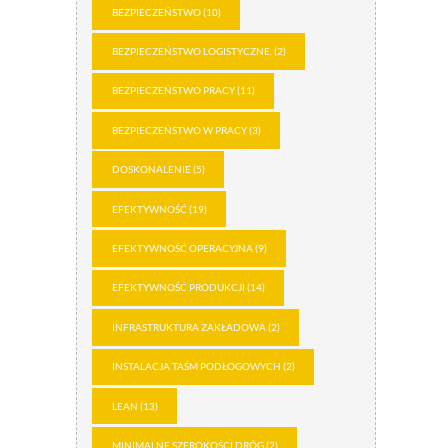
BEZPIECZEŃSTWO
(10)
BEZPIECZEŃSTWO LOGISTYCZNE.
(2)
BEZPIECZEŃSTWO PRACY
(11)
BEZPIECZEŃSTWO W PRACY
(3)
DOSKONALENIE
(5)
EFEKTYWNOŚĆ
(19)
EFEKTYWNOŚĆ OPERACYJNA
(9)
EFEKTYWNOŚĆ PRODUKCJI
(14)
INFRASTRUKTURA ZAKŁADOWA
(2)
INSTALACJA TAŚM PODŁOGOWYCH
(2)
LEAN
(13)
MINIMALNE SZEROKOŚCI DRÓG
(2)