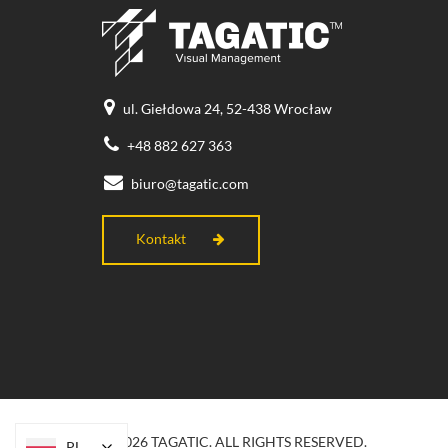
ul. Giełdowa 24, 52-438 Wrocław
+48 882 627 363
biuro@tagatic.com
Kontakt
© 2026 TAGATIC. ALL RIGHTS RESERVED.
PL
PL