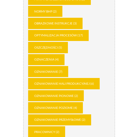
NORMY BHP
(2)
OBRAZKOWE INSTRUKCJE
(3)
OPTYMALIZACJA PROCESÓW
(17)
OSZCZĘDNOŚCI
(5)
OZNACZENIA
(4)
OZNAKOWANIE
(7)
OZNAKOWANIE HALI PRODUKCYJNEJ
(6)
OZNAKOWANIE PIONOWE
(2)
OZNAKOWANIE POZIOME
(4)
OZNAKOWANIE PRZEMYSŁOWE
(2)
PRACOWNICY
(2)