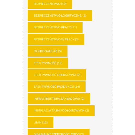
BEZPIECZEŃSTWO
(10)
BEZPIECZEŃSTWO LOGISTYCZNE.
(2)
BEZPIECZEŃSTWO PRACY
(11)
BEZPIECZEŃSTWO W PRACY
(3)
DOSKONALENIE
(5)
EFEKTYWNOŚĆ
(19)
EFEKTYWNOŚĆ OPERACYJNA
(9)
EFEKTYWNOŚĆ PRODUKCJI
(14)
INFRASTRUKTURA ZAKŁADOWA
(2)
INSTALACJA TAŚM PODŁOGOWYCH
(2)
LEAN
(13)
MINIMALNE SZEROKOŚCI DRÓG
(2)