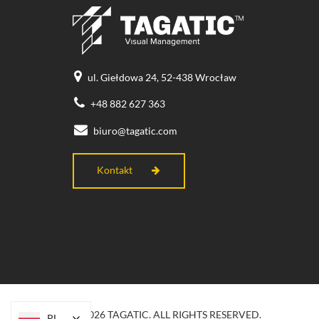
ul. Giełdowa 24, 52-438 Wrocław
+48 882 627 363
biuro@tagatic.com
Kontakt
© 2026 TAGATIC. ALL RIGHTS RESERVED.
PL
PL