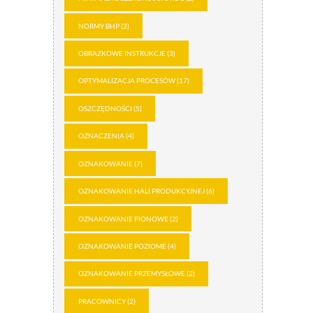
NORMY BHP
(2)
OBRAZKOWE INSTRUKCJE
(3)
OPTYMALIZACJA PROCESÓW
(17)
OSZCZĘDNOŚCI
(5)
OZNACZENIA
(4)
OZNAKOWANIE
(7)
OZNAKOWANIE HALI PRODUKCYJNEJ
(6)
OZNAKOWANIE PIONOWE
(2)
OZNAKOWANIE POZIOME
(4)
OZNAKOWANIE PRZEMYSŁOWE
(2)
PRACOWNICY
(2)