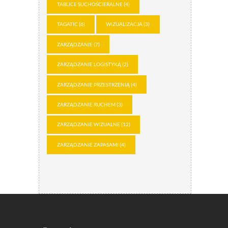
TABLICE SUCHOŚCIERALNE
(4)
TAGATIC
(6)
WIZUALIZACJA
(3)
ZARZĄDZANIE
(7)
ZARZĄDZANIE LOGISTYKĄ
(2)
ZARZĄDZANIE PRZESTRZENIĄ
(4)
ZARZĄDZANIE RUCHEM
(3)
ZARZĄDZANIE WIZUALNE
(12)
ZARZĄDZANIE ZAPASAMI
(4)