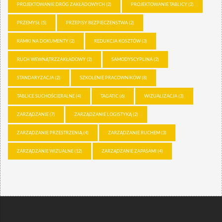
PROJEKTOWANIE DRÓG ZAKŁADOWYCH
(2)
PROJEKTOWANIE TABLICY
(2)
PRZEMYSŁ
(5)
PRZEPISY BEZPIECZEŃSTWA
(2)
RAMKI NA DOKUMENTY
(2)
REDUKCJA KOSZTÓW
(3)
RUCH WEWNĄTRZZAKŁADOWY
(2)
SAMODYSCYPLINA
(2)
STANDARYZACJA
(2)
SZKOLENIE PRACOWNIKÓW
(8)
TABLICE SUCHOŚCIERALNE
(4)
TAGATIC
(6)
WIZUALIZACJA
(3)
ZARZĄDZANIE
(7)
ZARZĄDZANIE LOGISTYKĄ
(2)
ZARZĄDZANIE PRZESTRZENIĄ
(4)
ZARZĄDZANIE RUCHEM
(3)
ZARZĄDZANIE WIZUALNE
(12)
ZARZĄDZANIE ZAPASAMI
(4)