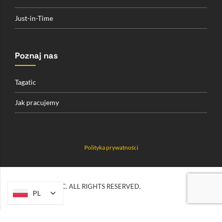
Just-in-Time
Poznaj nas
Tagatic
Jak pracujemy
Polityka prywatności
© 2026 TAGATIC. ALL RIGHTS RESERVED.
PL
PL