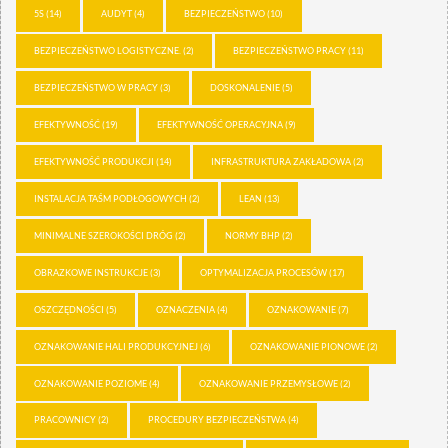
5S
(14)
AUDYT
(4)
BEZPIECZEŃSTWO
(10)
BEZPIECZEŃSTWO LOGISTYCZNE.
(2)
BEZPIECZEŃSTWO PRACY
(11)
BEZPIECZEŃSTWO W PRACY
(3)
DOSKONALENIE
(5)
EFEKTYWNOŚĆ
(19)
EFEKTYWNOŚĆ OPERACYJNA
(9)
EFEKTYWNOŚĆ PRODUKCJI
(14)
INFRASTRUKTURA ZAKŁADOWA
(2)
INSTALACJA TAŚM PODŁOGOWYCH
(2)
LEAN
(13)
MINIMALNE SZEROKOŚCI DRÓG
(2)
NORMY BHP
(2)
OBRAZKOWE INSTRUKCJE
(3)
OPTYMALIZACJA PROCESÓW
(17)
OSZCZĘDNOŚCI
(5)
OZNACZENIA
(4)
OZNAKOWANIE
(7)
OZNAKOWANIE HALI PRODUKCYJNEJ
(6)
OZNAKOWANIE PIONOWE
(2)
OZNAKOWANIE POZIOME
(4)
OZNAKOWANIE PRZEMYSŁOWE
(2)
PRACOWNICY
(2)
PROCEDURY BEZPIECZEŃSTWA
(4)