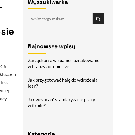
Wyszukiwarka
–
sie
Najnowsze wpisy
Zarządzanie wizualne i oznakowanie
cia
w branży automotive
 kluczem
Jak przygotować halę do wdrożenia
lne.
lean?
wojej
zący
Jak wesprzeć standaryzację pracy
w firmie?
Kategorie