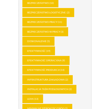
BEZPIECZEŃSTWO
(10)
BEZPIECZEŃSTWO LOGISTYCZNE.
(2)
BEZPIECZEŃSTWO PRACY
(11)
BEZPIECZEŃSTWO W PRACY
(3)
DOSKONALENIE
(5)
EFEKTYWNOŚĆ
(19)
EFEKTYWNOŚĆ OPERACYJNA
(9)
EFEKTYWNOŚĆ PRODUKCJI
(14)
INFRASTRUKTURA ZAKŁADOWA
(2)
INSTALACJA TAŚM PODŁOGOWYCH
(2)
LEAN
(13)
MINIMALNE SZEROKOŚCI DRÓG
(2)