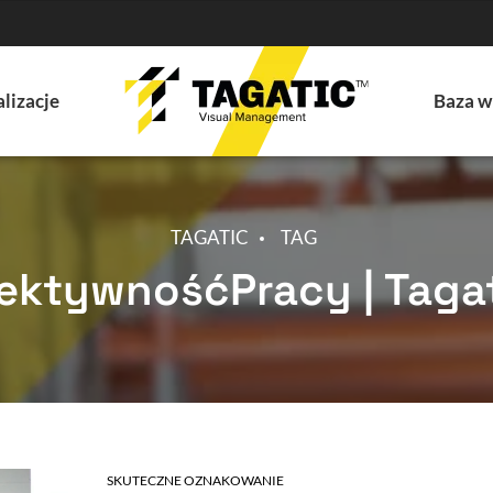
lizacje
Baza w
TAGATIC
TAG
ektywnośćPracy | Taga
SKUTECZNE OZNAKOWANIE