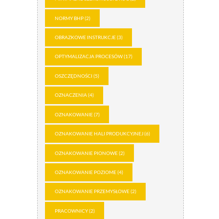
NORMY BHP
(2)
OBRAZKOWE INSTRUKCJE
(3)
OPTYMALIZACJA PROCESÓW
(17)
OSZCZĘDNOŚCI
(5)
OZNACZENIA
(4)
OZNAKOWANIE
(7)
OZNAKOWANIE HALI PRODUKCYJNEJ
(6)
OZNAKOWANIE PIONOWE
(2)
OZNAKOWANIE POZIOME
(4)
OZNAKOWANIE PRZEMYSŁOWE
(2)
PRACOWNICY
(2)