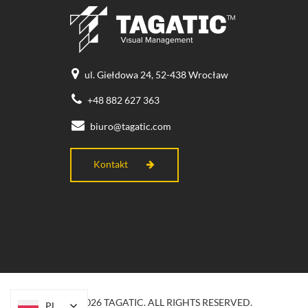
ul. Giełdowa 24, 52-438 Wrocław
+48 882 627 363
biuro@tagatic.com
Kontakt
© 2026 TAGATIC. ALL RIGHTS RESERVED.
PL
PL