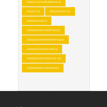
TABLICE SUCHOŚCIERALNE
(4)
TAGATIC
(6)
WIZUALIZACJA
(3)
ZARZĄDZANIE
(7)
ZARZĄDZANIE LOGISTYKĄ
(2)
ZARZĄDZANIE PRZESTRZENIĄ
(4)
ZARZĄDZANIE RUCHEM
(3)
ZARZĄDZANIE WIZUALNE
(12)
ZARZĄDZANIE ZAPASAMI
(4)