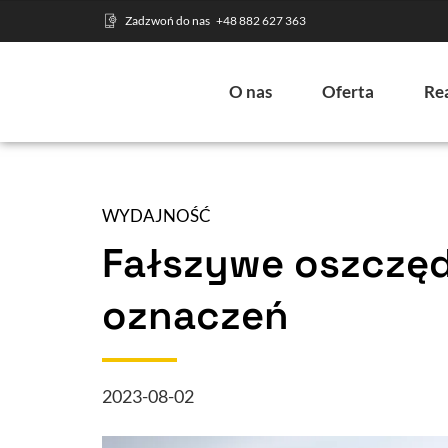
Zadzwoń do nas
+48 882 627 363
O nas
Oferta
Rea
WYDAJNOŚĆ
Fałszywe oszczęd
oznaczeń
2023-08-02