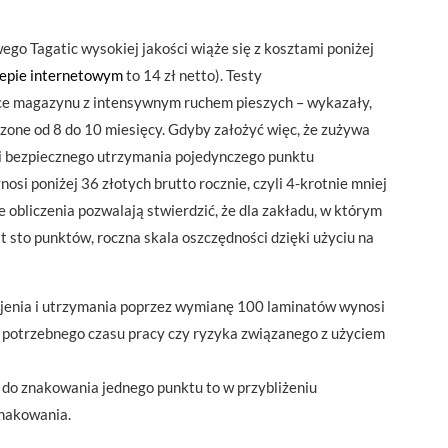
go Tagatic wysokiej jakości wiąże się z kosztami poniżej
epie internetowym
to 14 zł netto).
Testy
ce magazynu z intensywnym ruchem pieszych – wykazały,
one od 8 do 10 miesięcy. Gdyby założyć więc, że zużywa
o i bezpiecznego utrzymania pojedynczego punktu
si poniżej 36 złotych brutto rocznie, czyli 4-krotnie mniej
obliczenia pozwalają stwierdzić, że dla zakładu, w którym
 sto punktów, roczna skala oszczędności dzięki użyciu na
ejenia i utrzymania poprzez wymianę 100 laminatów wynosi
ia potrzebnego czasu pracy czy ryzyka związanego z użyciem
do znakowania jednego punktu to w przybliżeniu
znakowania.