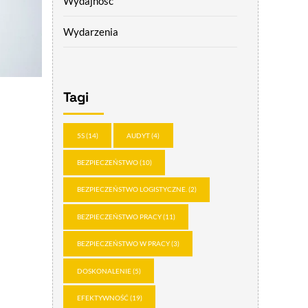
Wydajność
Wydarzenia
Tagi
5S
(14)
AUDYT
(4)
BEZPIECZEŃSTWO
(10)
BEZPIECZEŃSTWO LOGISTYCZNE.
(2)
BEZPIECZEŃSTWO PRACY
(11)
BEZPIECZEŃSTWO W PRACY
(3)
DOSKONALENIE
(5)
EFEKTYWNOŚĆ
(19)