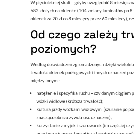
W pięcioletniej skali – gdyby uwzględnić 8 miesięcz
682 złotych na okienko (104 zmiany laminatów po 8 
okienek za 20 zł co 8 miesięcy przez 60 miesięcy), cz
Od czego zależy t
poziomych?
Według doświadczeń zgromadzonych dzięki wieloletn
trwałość okienek podłogowych i innych oznaczeń po
między innymi:
natężenie i specyfika ruchu – czy danym ciągiem po
wózki widłowe (krótsza trwałość);
kultura jazdy wózkami widłowymi (szuranie po pos
znacząco obniża żywotność oznaczeń);
korzystanie z myjek i szorowarek (im częściej cz
przy tym używane, tym niższa trwałość oznaczeń)