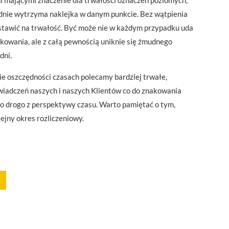
 mającymi znaczenie dla trwałości oznaczeń poziomych,
kładnie wytrzyma naklejka w danym punkcie. Bez wątpienia
stawić na trwałość. Być może nie w każdym przypadku uda
akowania, ale z całą pewnością uniknie się żmudnego
dni.
e oszczędności czasach polecamy bardziej trwałe,
wiadczeń naszych i naszych Klientów co do znakowania
to drogo z perspektywy czasu. Warto pamiętać o tym,
ejny okres rozliczeniowy.