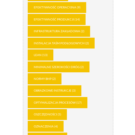
EFEKTYWNOŚĆ OPERACYJNA
(9)
EFEKTYWNOŚĆ PRODUKCJI
(14)
INFRASTRUKTURA ZAKŁADOWA
(2)
INSTALACJA TAŚM PODŁOGOWYCH
(2)
LEAN
(13)
MINIMALNE SZEROKOŚCI DRÓG
(2)
NORMY BHP
(2)
OBRAZKOWE INSTRUKCJE
(3)
OPTYMALIZACJA PROCESÓW
(17)
OSZCZĘDNOŚCI
(5)
OZNACZENIA
(4)