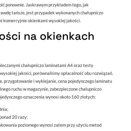
upić ponownie. Jaskrawym przykładem tego, jak
aprawdę tańsze, jest przypadek wykonanych chałupniczo
 komercyjnie okienkami wysokiej jakości.
ności na okienkach
pieczanymi chałupniczo laminatami A4 oraz testy
ysokiej jakości, porównaliśmy opłacalność obu rozwiązań.
e, przygotowanie i wyklejanie, cena pojedynczego laminatu
alnego ruchu w magazynie, zabezpieczone chałupniczo
pojedynczego oznaczenia wynosi około 160 złotych:
dnia;
ponad 20 razy;
akowania poziomego wynosi zatem przy użyciu metod