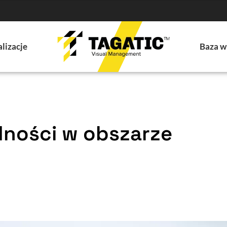
lizacje
Baza w
ności w obszarze