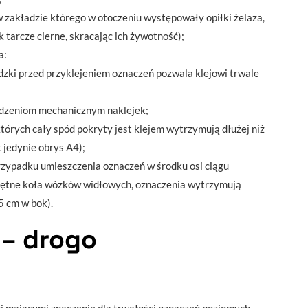
w zakładzie którego w otoczeniu występowały opiłki żelaza,
 tarcze cierne, skracając ich żywotność);
a:
dzki przed przyklejeniem oznaczeń pozwala klejowi trwale
kodzeniom mechanicznym naklejek;
 których cały spód pokryty jest klejem wytrzymują dłużej niż
 jedynie obrys A4);
rzypadku umieszczenia oznaczeń w środku osi ciągu
rętne koła wózków widłowych, oznaczenia wytrzymują
5 cm w bok).
 – drogo