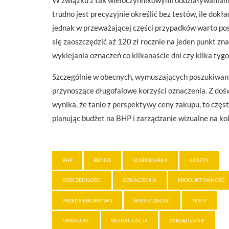
W związku z tak wieloczynnikowymi oddziaływaniami
trudno jest precyzyjnie określić bez testów, ile do
jednak w przeważającej części przypadków warto po
się zaoszczędzić aż 120 zł rocznie na jeden punkt zn
wyklejania oznaczeń co kilkanaście dni czy kilka tygo
Szczególnie w obecnych, wymuszających poszukiwani
przynoszące długofalowe korzyści oznaczenia. Z doś
wynika, że tanio z perspektywy ceny zakupu, to częs
planując budżet na BHP i zarządzanie wizualne na kol
BHP
BIZNES
GOSPODARKA
KOSZTY
OSZCZĘDNOŚCI
OZNACZENIA
PRODUKTYWNOŚĆ
PRZEDSIĘBIORSTWO
SKUTECZNOŚĆ
TESTY
TRWAŁOŚĆ
WIZUALIZACJA
ZARZĄDZANIE