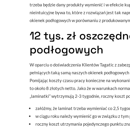
trzeba będzie dany produkty wymienić i w efekcie k
nieintuicyjne bywa to, które z rozwiązań jest tak n
okienek podłogowych w porównaniu z produkowanymi
12 tys. zł oszczęd
podłogowych
W oparciu o doświadczenia Klientów Tagatic z zabez
pełniących taką samą naszych okienek podłogowych w
Pomijając koszty czasu pracy konieczne na wykonani
to około 8 złotych netto. Jako że w warunkach norm
„laminatki” wytrzymują 2-3 tygodnie, roczny koszt 
załóżmy, że laminat trzeba wymieniać co 2,5 tygo
w ciągu roku należy wymienić go w związku z tym 
roczny koszt utrzymania pojedynczego punktu zn