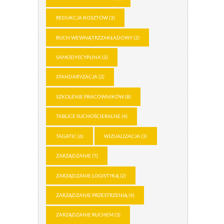
REDUKCJA KOSZTÓW
(3)
RUCH WEWNĄTRZZAKŁADOWY
(2)
SAMODYSCYPLINA
(2)
STANDARYZACJA
(2)
SZKOLENIE PRACOWNIKÓW
(8)
TABLICE SUCHOŚCIERALNE
(4)
TAGATIC
(6)
WIZUALIZACJA
(3)
ZARZĄDZANIE
(7)
ZARZĄDZANIE LOGISTYKĄ
(2)
ZARZĄDZANIE PRZESTRZENIĄ
(4)
ZARZĄDZANIE RUCHEM
(3)