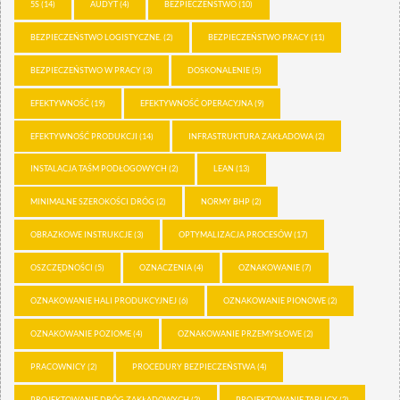
5S
(14)
AUDYT
(4)
BEZPIECZEŃSTWO
(10)
BEZPIECZEŃSTWO LOGISTYCZNE.
(2)
BEZPIECZEŃSTWO PRACY
(11)
BEZPIECZEŃSTWO W PRACY
(3)
DOSKONALENIE
(5)
EFEKTYWNOŚĆ
(19)
EFEKTYWNOŚĆ OPERACYJNA
(9)
EFEKTYWNOŚĆ PRODUKCJI
(14)
INFRASTRUKTURA ZAKŁADOWA
(2)
INSTALACJA TAŚM PODŁOGOWYCH
(2)
LEAN
(13)
MINIMALNE SZEROKOŚCI DRÓG
(2)
NORMY BHP
(2)
OBRAZKOWE INSTRUKCJE
(3)
OPTYMALIZACJA PROCESÓW
(17)
OSZCZĘDNOŚCI
(5)
OZNACZENIA
(4)
OZNAKOWANIE
(7)
OZNAKOWANIE HALI PRODUKCYJNEJ
(6)
OZNAKOWANIE PIONOWE
(2)
OZNAKOWANIE POZIOME
(4)
OZNAKOWANIE PRZEMYSŁOWE
(2)
PRACOWNICY
(2)
PROCEDURY BEZPIECZEŃSTWA
(4)
PROJEKTOWANIE DRÓG ZAKŁADOWYCH
(2)
PROJEKTOWANIE TABLICY
(2)