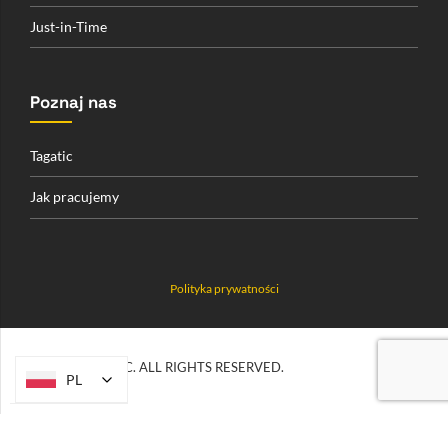
Just-in-Time
Poznaj nas
Tagatic
Jak pracujemy
Polityka prywatności
© 2026 TAGATIC. ALL RIGHTS RESERVED.
PL
PL