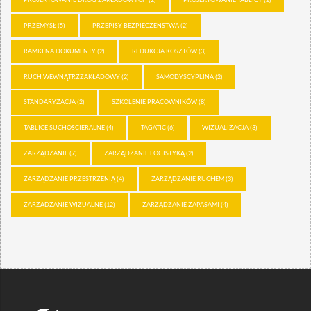
PRZEMYSŁ
(5)
PRZEPISY BEZPIECZEŃSTWA
(2)
RAMKI NA DOKUMENTY
(2)
REDUKCJA KOSZTÓW
(3)
RUCH WEWNĄTRZZAKŁADOWY
(2)
SAMODYSCYPLINA
(2)
STANDARYZACJA
(2)
SZKOLENIE PRACOWNIKÓW
(8)
TABLICE SUCHOŚCIERALNE
(4)
TAGATIC
(6)
WIZUALIZACJA
(3)
ZARZĄDZANIE
(7)
ZARZĄDZANIE LOGISTYKĄ
(2)
ZARZĄDZANIE PRZESTRZENIĄ
(4)
ZARZĄDZANIE RUCHEM
(3)
ZARZĄDZANIE WIZUALNE
(12)
ZARZĄDZANIE ZAPASAMI
(4)