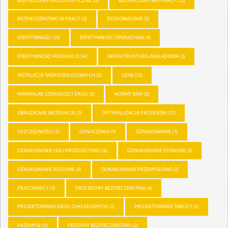
BEZPIECZEŃSTWO LOGISTYCZNE.
(2)
BEZPIECZEŃSTWO PRACY
(11)
BEZPIECZEŃSTWO W PRACY
(3)
DOSKONALENIE
(5)
EFEKTYWNOŚĆ
(19)
EFEKTYWNOŚĆ OPERACYJNA
(9)
EFEKTYWNOŚĆ PRODUKCJI
(14)
INFRASTRUKTURA ZAKŁADOWA
(2)
INSTALACJA TAŚM PODŁOGOWYCH
(2)
LEAN
(13)
MINIMALNE SZEROKOŚCI DRÓG
(2)
NORMY BHP
(2)
OBRAZKOWE INSTRUKCJE
(3)
OPTYMALIZACJA PROCESÓW
(17)
OSZCZĘDNOŚCI
(5)
OZNACZENIA
(4)
OZNAKOWANIE
(7)
OZNAKOWANIE HALI PRODUKCYJNEJ
(6)
OZNAKOWANIE PIONOWE
(2)
OZNAKOWANIE POZIOME
(4)
OZNAKOWANIE PRZEMYSŁOWE
(2)
PRACOWNICY
(2)
PROCEDURY BEZPIECZEŃSTWA
(4)
PROJEKTOWANIE DRÓG ZAKŁADOWYCH
(2)
PROJEKTOWANIE TABLICY
(2)
PRZEMYSŁ
(5)
PRZEPISY BEZPIECZEŃSTWA
(2)