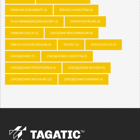
RAMKI NA DOKUMENTY
(2)
REDUKCJA KOSZTÓW
(3)
RUCH WEWNĄTRZZAKŁADOWY
(2)
SAMODYSCYPLINA
(2)
STANDARYZACJA
(2)
SZKOLENIE PRACOWNIKÓW
(8)
TABLICE SUCHOŚCIERALNE
(4)
TAGATIC
(6)
WIZUALIZACJA
(3)
ZARZĄDZANIE
(7)
ZARZĄDZANIE LOGISTYKĄ
(2)
ZARZĄDZANIE PRZESTRZENIĄ
(4)
ZARZĄDZANIE RUCHEM
(3)
ZARZĄDZANIE WIZUALNE
(12)
ZARZĄDZANIE ZAPASAMI
(4)