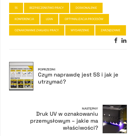
5S
BEZPIECZEŃSTWO PRACY
DOSKONALENIE
KONFERENCJA
LEAN
OPTYMALIZACJA PROCESÓW
OZNAKOWANIE ZAKŁADU PRACY
WYDARZENIE
ZARZĄDZANIE
POPRZEDNI
Czym naprawdę jest 5S i jak je
utrzymać?
NASTĘPNY
Druk UV w oznakowaniu
przemysłowym – jakie ma
właściwości?