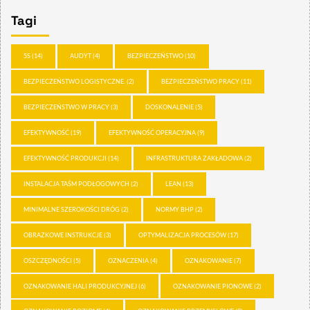
Tagi
5S
(14)
AUDYT
(4)
BEZPIECZEŃSTWO
(10)
BEZPIECZEŃSTWO LOGISTYCZNE.
(2)
BEZPIECZEŃSTWO PRACY
(11)
BEZPIECZEŃSTWO W PRACY
(3)
DOSKONALENIE
(5)
EFEKTYWNOŚĆ
(19)
EFEKTYWNOŚĆ OPERACYJNA
(9)
EFEKTYWNOŚĆ PRODUKCJI
(14)
INFRASTRUKTURA ZAKŁADOWA
(2)
INSTALACJA TAŚM PODŁOGOWYCH
(2)
LEAN
(13)
MINIMALNE SZEROKOŚCI DRÓG
(2)
NORMY BHP
(2)
OBRAZKOWE INSTRUKCJE
(3)
OPTYMALIZACJA PROCESÓW
(17)
OSZCZĘDNOŚCI
(5)
OZNACZENIA
(4)
OZNAKOWANIE
(7)
OZNAKOWANIE HALI PRODUKCYJNEJ
(6)
OZNAKOWANIE PIONOWE
(2)