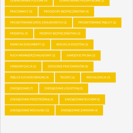
OZNAKOWANIE POZIOME
(4)
OZNAKOWANIE PRZEMYSŁOWE
(2)
PRACOWNICY
(2)
PROCEDURY BEZPIECZEŃSTWA
(4)
PROJEKTOWANIE DRÓG ZAKŁADOWYCH
(2)
PROJEKTOWANIE TABLICY
(2)
PRZEMYSŁ
(5)
PRZEPISY BEZPIECZEŃSTWA
(2)
RAMKI NA DOKUMENTY
(2)
REDUKCJA KOSZTÓW
(3)
RUCH WEWNĄTRZZAKŁADOWY
(2)
SAMODYSCYPLINA
(2)
STANDARYZACJA
(2)
SZKOLENIE PRACOWNIKÓW
(8)
TABLICE SUCHOŚCIERALNE
(4)
TAGATIC
(6)
WIZUALIZACJA
(3)
ZARZĄDZANIE
(7)
ZARZĄDZANIE LOGISTYKĄ
(2)
ZARZĄDZANIE PRZESTRZENIĄ
(4)
ZARZĄDZANIE RUCHEM
(3)
ZARZĄDZANIE WIZUALNE
(12)
ZARZĄDZANIE ZAPASAMI
(4)