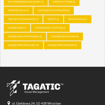
RUCH WEWNĄTRZZAKŁADOWY
(2)
SAMODYSCYPLINA
(2)
STANDARYZACJA
(2)
SZKOLENIE PRACOWNIKÓW
(8)
TABLICE SUCHOŚCIERALNE
(4)
TAGATIC
(6)
WIZUALIZACJA
(3)
ZARZĄDZANIE
(7)
ZARZĄDZANIE LOGISTYKĄ
(2)
ZARZĄDZANIE PRZESTRZENIĄ
(4)
ZARZĄDZANIE RUCHEM
(3)
ZARZĄDZANIE WIZUALNE
(12)
ZARZĄDZANIE ZAPASAMI
(4)
ul. Giełdowa 24, 52-438 Wrocław