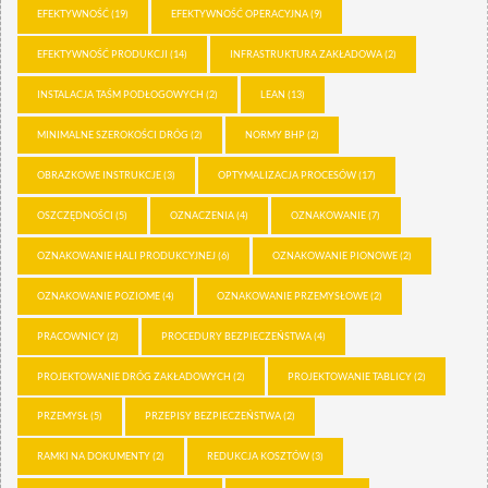
EFEKTYWNOŚĆ
(19)
EFEKTYWNOŚĆ OPERACYJNA
(9)
EFEKTYWNOŚĆ PRODUKCJI
(14)
INFRASTRUKTURA ZAKŁADOWA
(2)
INSTALACJA TAŚM PODŁOGOWYCH
(2)
LEAN
(13)
MINIMALNE SZEROKOŚCI DRÓG
(2)
NORMY BHP
(2)
OBRAZKOWE INSTRUKCJE
(3)
OPTYMALIZACJA PROCESÓW
(17)
OSZCZĘDNOŚCI
(5)
OZNACZENIA
(4)
OZNAKOWANIE
(7)
OZNAKOWANIE HALI PRODUKCYJNEJ
(6)
OZNAKOWANIE PIONOWE
(2)
OZNAKOWANIE POZIOME
(4)
OZNAKOWANIE PRZEMYSŁOWE
(2)
PRACOWNICY
(2)
PROCEDURY BEZPIECZEŃSTWA
(4)
PROJEKTOWANIE DRÓG ZAKŁADOWYCH
(2)
PROJEKTOWANIE TABLICY
(2)
PRZEMYSŁ
(5)
PRZEPISY BEZPIECZEŃSTWA
(2)
RAMKI NA DOKUMENTY
(2)
REDUKCJA KOSZTÓW
(3)