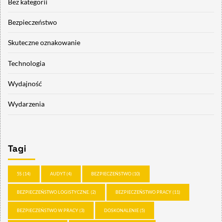
Bez kategorii
Bezpieczeństwo
Skuteczne oznakowanie
Technologia
Wydajność
Wydarzenia
Tagi
5S
(14)
AUDYT
(4)
BEZPIECZEŃSTWO
(10)
BEZPIECZEŃSTWO LOGISTYCZNE.
(2)
BEZPIECZEŃSTWO PRACY
(11)
BEZPIECZEŃSTWO W PRACY
(3)
DOSKONALENIE
(5)