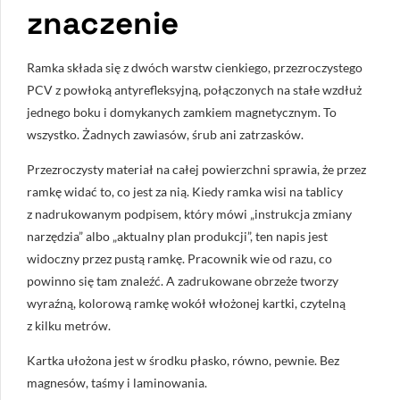
znaczenie
Ramka składa się z dwóch warstw cienkiego, przezroczystego
PCV z powłoką antyrefleksyjną, połączonych na stałe wzdłuż
jednego boku i domykanych zamkiem magnetycznym. To
wszystko. Żadnych zawiasów, śrub ani zatrzasków.
Przezroczysty materiał na całej powierzchni sprawia, że przez
ramkę widać to, co jest za nią. Kiedy ramka wisi na tablicy
z nadrukowanym podpisem, który mówi „instrukcja zmiany
narzędzia” albo „aktualny plan produkcji”, ten napis jest
widoczny przez pustą ramkę. Pracownik wie od razu, co
powinno się tam znaleźć. A zadrukowane obrzeże tworzy
wyraźną, kolorową ramkę wokół włożonej kartki, czytelną
z kilku metrów.
Kartka ułożona jest w środku płasko, równo, pewnie. Bez
magnesów, taśmy i laminowania.