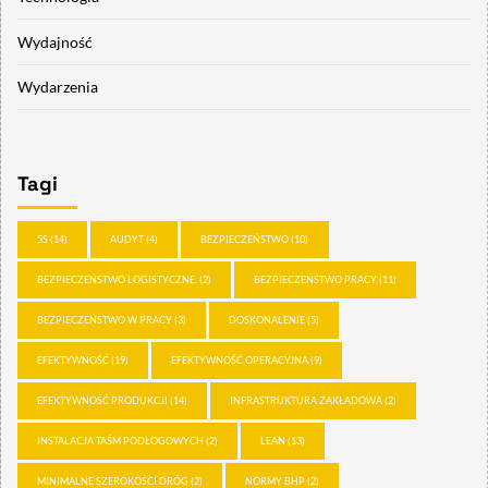
Wydajność
Wydarzenia
Tagi
5S
(14)
AUDYT
(4)
BEZPIECZEŃSTWO
(10)
BEZPIECZEŃSTWO LOGISTYCZNE.
(2)
BEZPIECZEŃSTWO PRACY
(11)
BEZPIECZEŃSTWO W PRACY
(3)
DOSKONALENIE
(5)
EFEKTYWNOŚĆ
(19)
EFEKTYWNOŚĆ OPERACYJNA
(9)
EFEKTYWNOŚĆ PRODUKCJI
(14)
INFRASTRUKTURA ZAKŁADOWA
(2)
INSTALACJA TAŚM PODŁOGOWYCH
(2)
LEAN
(13)
MINIMALNE SZEROKOŚCI DRÓG
(2)
NORMY BHP
(2)