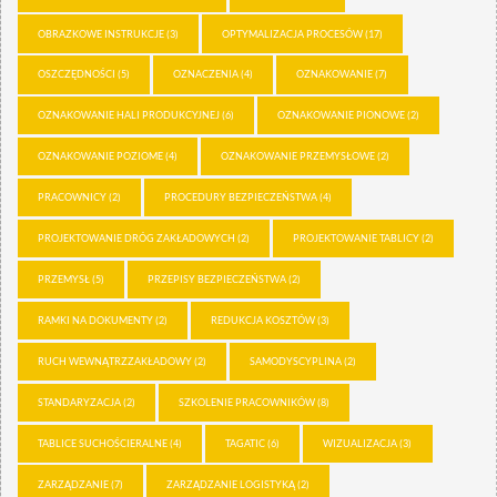
OBRAZKOWE INSTRUKCJE
(3)
OPTYMALIZACJA PROCESÓW
(17)
OSZCZĘDNOŚCI
(5)
OZNACZENIA
(4)
OZNAKOWANIE
(7)
OZNAKOWANIE HALI PRODUKCYJNEJ
(6)
OZNAKOWANIE PIONOWE
(2)
OZNAKOWANIE POZIOME
(4)
OZNAKOWANIE PRZEMYSŁOWE
(2)
PRACOWNICY
(2)
PROCEDURY BEZPIECZEŃSTWA
(4)
PROJEKTOWANIE DRÓG ZAKŁADOWYCH
(2)
PROJEKTOWANIE TABLICY
(2)
PRZEMYSŁ
(5)
PRZEPISY BEZPIECZEŃSTWA
(2)
RAMKI NA DOKUMENTY
(2)
REDUKCJA KOSZTÓW
(3)
RUCH WEWNĄTRZZAKŁADOWY
(2)
SAMODYSCYPLINA
(2)
STANDARYZACJA
(2)
SZKOLENIE PRACOWNIKÓW
(8)
TABLICE SUCHOŚCIERALNE
(4)
TAGATIC
(6)
WIZUALIZACJA
(3)
ZARZĄDZANIE
(7)
ZARZĄDZANIE LOGISTYKĄ
(2)