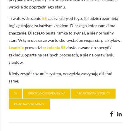
wróciła do poprzedniego stanu.
Trwałe wdrożenie
5S
zaczyna się od tego, że ludzie rozumieją
logikę stojącą za każdym krokiem. Dlaczego kolor ramki ma
znaczenie. Dlaczego pusta ramka to sygnał, a nie normalny
stan. W tym obszarze warto skorzystać ze wsparcia praktyków:
Leantrix
prowadzi
szkolenia 5S
dostosowane do specyfiki
zakładu, oparte na realnych procesach, a nie na omawianiu
slajdów.
Kiedy zespół rozumie system, narzędzia zaczynają działać
same.
5S
EFEKTYWNOŚĆ OPERACYJNA
PROJEKTOWANIE TABLICY
RAMKI NA DOKUMENTY