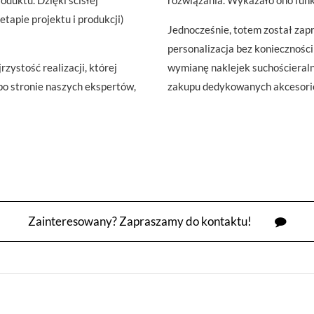
tapie projektu i produkcji)
Jednocześnie, totem został zap
personalizacja bez konieczności
zystość realizacji, której
wymianę naklejek suchościeraln
po stronie naszych ekspertów,
zakupu dedykowanych akcesori
Zainteresowany? Zapraszamy do kontaktu!