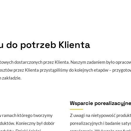
 do potrzeb Klienta
eptowych dostarczonych przez Klienta. Naszym zadaniem było opracow
kosztów przez Klienta przystąpiliśmy do kolejnych etapów – przygotow
 zakładzie.
Wsparcie porealizacyjn
 w ramach którego tworzymy
Z uwagi na nietypowość produkt
oduktów. Konieczny był dobór
porealizacyjnych i badanie sat
oduktu. Dzięki ścisłej
rozwiązania. Wykazało ono fun