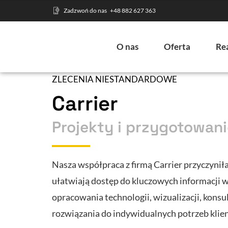
Zadzwoń do nas
+48 882 627 363
O nas
Oferta
Rea
ZLECENIA NIESTANDARDOWE
Carrier
Projekty i przygotowan
Nasza współpraca z firmą Carrier przyczyni
ułatwiają dostęp do kluczowych informacji w
opracowania technologii, wizualizacji, konsu
rozwiązania do indywidualnych potrzeb klien