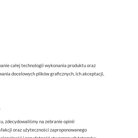
anie całej technologii wykonania produktu oraz
ania docelowych plików graficznych, ich akceptacji,
e
u, zdecydowaliśmy na zebranie opinii
ysfakcji oraz użyteczności zaproponowanego
kcjonalność i przydatność stworzonych totemów.