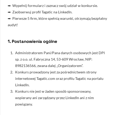
➡ Wypełnij formularz i zaznacz swój udział w konkursie.
➡ Zaobserwuj profil Tagatic na LinkedIn.
➡ Pierwsze 5 firm, które spełnią warunki, otrzymają bezpłatny
audyt!
1. Postanowienia ogólne
Administratorem Pani/Pana danych osobowych jest DPI
sp. z o.o. ul. Fabryczna 14, 53-609 Wrocław, NIP:
8982136566
, zwana dalej „Organizatorem”.
Konkurs prowadzony jest za pośrednictwem strony
internetowej
Tagatic.com
oraz profilu
Tagatic
na portalu
LinkedIn.
Konkurs nie jest w żaden sposób sponsorowany,
wspierany ani zarządzany przez LinkedIn ani z nim
powiązany.